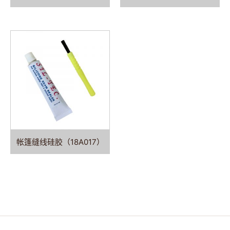
帐篷缝线硅胶（18A017）