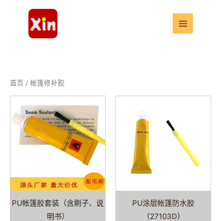
跳
至
内
容
首页
/ 帐篷修补胶
PU帐篷胶套装（含刷子、说
PU涂层帐篷防水胶
明书）
（27103D）