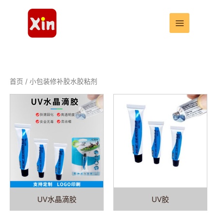
跳
至
内
容
首页
/ 小包装修补胶水胶粘剂
UV水晶滴胶
UV胶