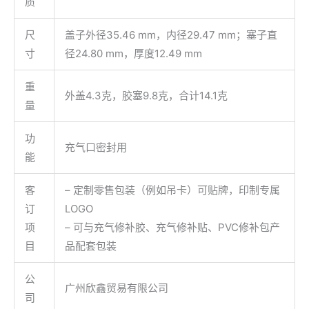
质
尺
盖子外径35.46 mm，内径29.47 mm；塞子直
寸
径24.80 mm，厚度12.49 mm
重
外盖4.3克，胶塞9.8克，合计14.1克
量
功
充气口密封用
能
客
– 定制零售包装（例如吊卡）可贴牌，印制专属
订
LOGO
项
– 可与充气修补胶、充气修补贴、PVC修补包产
目
品配套包装
公
广州欣鑫贸易有限公司
司