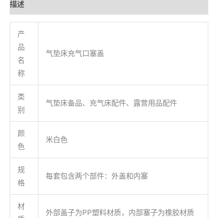
描述
用户评价 (0)
产
品
气垫床充气口塞盖
名
称
类
气垫床备品、充气床配件、露营用品配件
别
颜
米白色
色
规
每套包含两个部件：外盖和内塞
格
材
外部盖子为PP塑料材质，内部塞子为橡胶材质