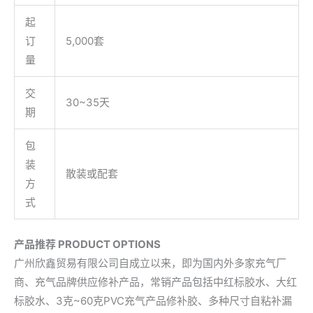
起
订
5,000套
量
交
30~35天
期
包
装
散装或配套
方
式
产品推荐 PRODUCT OPTIONS
广州欣鑫贸易有限公司自成立以来，即为国内外多家充气厂
商、充气品牌供应修补产品，常销产品包括中红标胶水、大红
标胶水、3克~60克PVC充气产品修补胶、多种尺寸自粘补漏