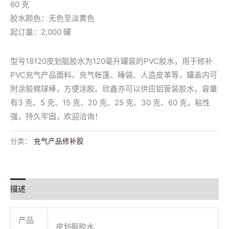
60 克
胶水颜色：无色至淡黄色
起订量：2,000 罐
型号18120皮划艇胶水为120毫升罐装的PVC胶水，用于修补
PVC充气产品面料、充气帐篷、睡袋、人造皮革等，罐盖内可
附涂胶棉球棒，方便涂胶。欣鑫亦可以供应铝管装胶水，容量
有3 克、5 克、15 克、20 克、25 克、30 克、60 克，粘性
强，持久牢固，欢迎洽询！
分类：
充气产品修补胶
描述
用户评价 (0)
产品
皮划艇胶水