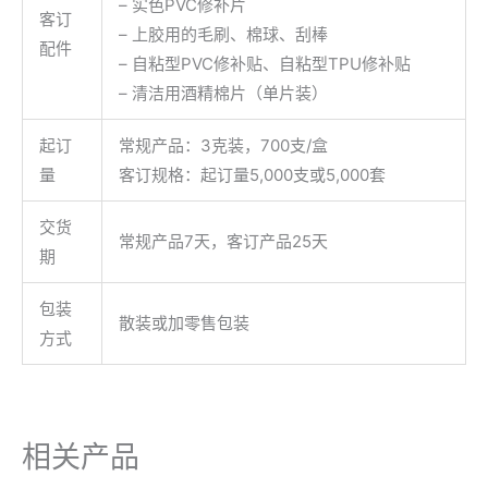
– 实色PVC修补片
客订
– 上胶用的毛刷、棉球、刮棒
配件
– 自粘型PVC修补贴、自粘型TPU修补贴
– 清洁用酒精棉片（单片装）
起订
常规产品：3克装，700支/盒
量
客订规格：起订量5,000支或5,000套
交货
常规产品7天，客订产品25天
期
包装
散装或加零售包装
方式
相关产品