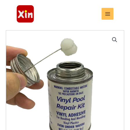
跳
至
内
容