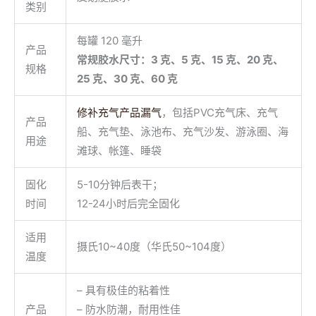
类别
每罐 120 毫升
产品
常规胶水尺寸：3 克、5 克、15 克、20 克、
规格
25 克、30 克、60 克
修补充气产品漏气
，包括PVC充气床、充气
产品
船、充气垫、泳池布、充气沙发、游泳圈、海
用途
滩球、帐篷、睡袋
固化
5-10分钟后表干；
时间
12-24小时后完全固化
适用
摄氏10~40度（华氏50~104度）
温度
– 具有极佳的粘着性
产品
– 防水防潮，耐用性佳