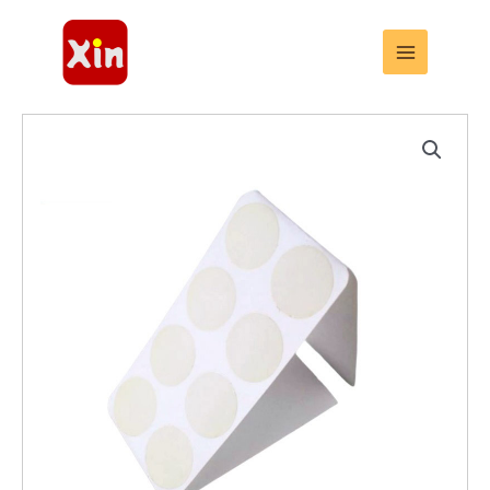
跳
至
内
容