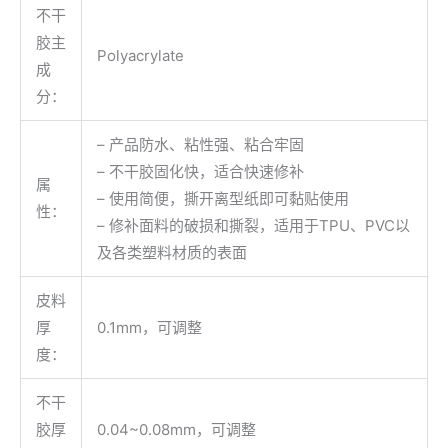
不干
胶主
Polyacrylate
成
分：
– 产品防水、粘性强、粘合牢固
– 不干胶固化快，适合快速修补
属
– 使用简便，撕开离型纸即可黏贴使用
性：
– 修补面料的破损和撕裂，适用于TPU、PVC以
及各类塑料材质的表面
皮料
厚
0.1mm，可调整
度：
不干
胶厚
0.04~0.08mm，可调整