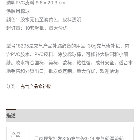
透明PVC皮料 9.6 x 20.3 cm
涂胶用棉球
颜色：胶水无色至淡黄色，皮料透明
起订量：10套起批，量大价优
型号18295是充气产品补漏必备的用品–30g充气修补包，内
含PVC胶水、PVC皮料、涂胶棉球棒，可修补大破洞和小细
缝。胶水符合国标、美标、欧标，粘性强，成分安全，适合本
地销售和外贸出口。批发或定制，量大价优，欢迎洽询！
分类：
充气产品修补胶
描述
用户评价 (0)
产品
厂家现货批发30g充气修补包 充气船漂流船