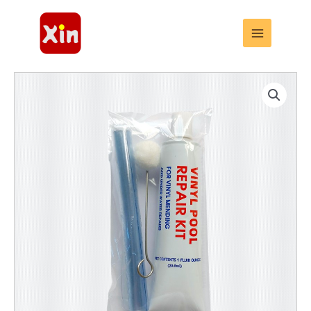
跳
至
内
容