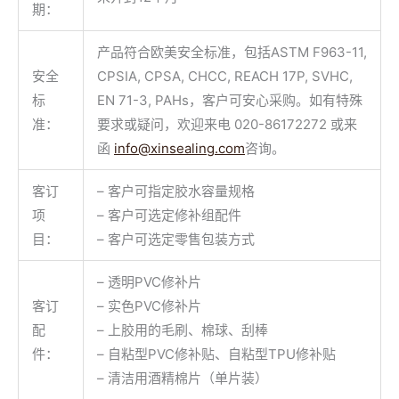
期：
产品符合欧美安全标准，包括ASTM F963-11,
安全
CPSIA, CPSA, CHCC, REACH 17P, SVHC,
标
EN 71-3, PAHs，客户可安心采购。如有特殊
准：
要求或疑问，欢迎来电 020-86172272 或来
函
info@xinsealing.com
咨询。
客订
– 客户可指定胶水容量规格
项
– 客户可选定修补组配件
目：
– 客户可选定零售包装方式
– 透明PVC修补片
客订
– 实色PVC修补片
配
– 上胶用的毛刷、棉球、刮棒
件：
– 自粘型PVC修补贴、自粘型TPU修补贴
– 清洁用酒精棉片（单片装）