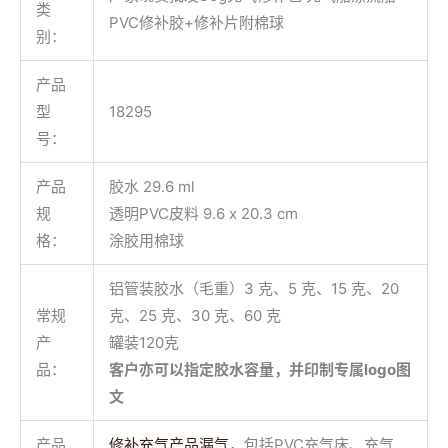
类
PVC修补胶+修补片附棉球
别：
产品
型
18295
号：
产品
胶水 29.6 ml
规
透明PVC皮料 9.6 x 20.3 cm
格：
涂胶用棉球
铝管装胶水（毛重）3 克、5 克、15 克、20
常规
克、25 克、30 克、60 克
产
罐装120克
品：
客户亦可以指定胶水容量，并印制专属logo图
文
产品
修补充气产品漏气
，包括PVC充气床、充气