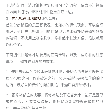
下进行清理。清理维护时要应用恰当的流程，留意不让篷布
在地面上拖行，也不能用重物压在它上边。
3、
充气帐篷出现破损
该怎么办？
首先分辨破损的总面积状况，比如小的漏气现象，可以自行
处理，使用充气帐篷专用的自黏型免胶水修补贴来修补帐篷
的破洞，不需用上液态胶水，修补起来快速方便，很快就可
以粘合了。
下面提供帐篷修补贴使用的正确步骤，以及一些修补的注意
事项，让修补达到理想的效果。
1、使用自黏型的免胶水帐篷修补贴，最适合的气温在摄氏10
度至40度之间。修补破洞之前，务必先进行破损部位的除尘
清洁，最好以稀释过的酒精擦拭，干燥后再开始修补。
2、视修补部位的需要，将修补贴剪下适当大小，最好是圆形
或椭圆形，不要留有边角，修补贴须能完整覆盖破损的部
位，并有足够的粘合面积。