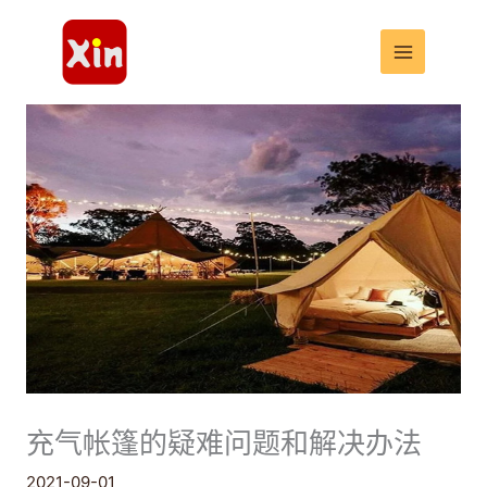
跳
至
内
容
充气帐篷的疑难问题和解决办法
2021-09-01