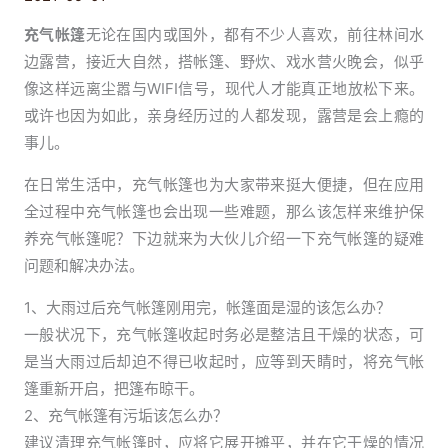
充气帐篷
无论在国内或国外，都有不少人喜欢，前往林间水
边露营，接近大自然，搭帐篷、野炊、戏水营火晚会，似乎
像这样远离尘嚣与WIFI信号，现代人才能真正地放松下来。
或许也因为如此，亲身经历过的人都发现，露营是会上瘾的
事儿。
在日常生活中，充气帐篷也为大家带来挺大便捷，但在应用
全过程中充气帐篷也会出现一些难题，那么该怎样来维护保
养充气帐篷呢？下边就来为大伙儿介绍一下充气帐篷的疑难
问题和解决办法。
1、大雨过后充气帐篷刚用完，帐篷面是湿的该怎么办？
一般状况下，充气帐篷收起时务必是整洁且干燥的状态，可
是当大雨过后却迫不得已收起时，应等到天睛时，将充气帐
篷重新开启，把篷布晾干。
2、充气帐篷有污垢该怎么办？
建议清理充气帐篷时，应将它展开摊平，并在它干燥的情况