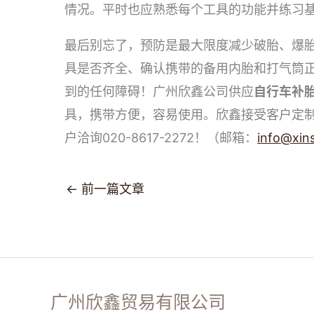
情况。平时也应熟悉每个工具的功能并练习
最后别忘了，预防是最大限度减少破胎、爆
具是否齐全、确认携带的备用内胎和打气筒
到的任何障碍！广州欣鑫公司供应
自行车补
具，携带方便，容易使用。欣鑫接受客户定
户洽询020-8617-2272！（邮箱：
i
nfo@xins
←
前一篇文章
广州欣鑫贸易有限公司