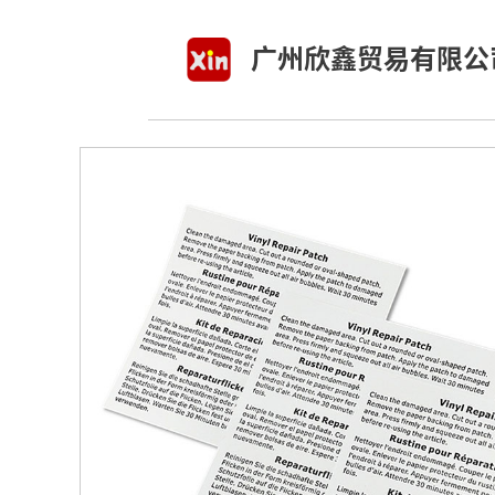
跳
至
广州欣鑫贸易有限公
内
容