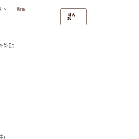
保
新闻
国内
站
C修补贴
装）