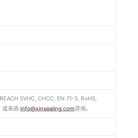
CH SVHC, CHCC, EN 71-3, RoHS,
2 或来函
info@xinsealing.com
咨询。