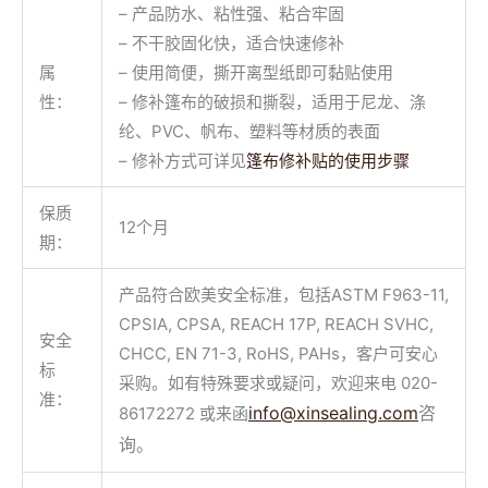
– 产品防水、粘性强、粘合牢固
– 不干胶固化快，适合快速修补
属
– 使用简便，撕开离型纸即可黏贴使用
性：
– 修补篷布的破损和撕裂，适用于尼龙、涤
纶、PVC、帆布、塑料等材质的表面
– 修补方式可详见
篷布修补贴的使用步骤
保质
12个月
期：
产品符合欧美安全标准，包括ASTM F963-11,
CPSIA, CPSA, REACH 17P, REACH SVHC,
安全
CHCC, EN 71-3, RoHS, PAHs，客户可安心
标
采购。如有特殊要求或疑问，欢迎来电 020-
准：
info@xinsealing.com
咨
86172272 或来函
询。