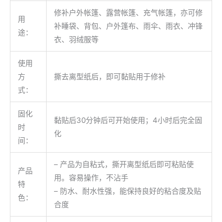
修补户外帐篷、露营帐篷、充气帐篷，亦可修
用
补睡袋、背包、户外篷布、雨伞、雨衣、冲锋
途：
衣、羽绒服等
使用
方
撕去离型纸后，即可黏贴用于修补
式：
固化
黏贴后30分钟后可开始使用；4小时后完全固
时
化
间：
– 产品为自粘式，撕开离型纸后即可粘贴使
产品
用。容易操作，不沾手
特
– 防水、耐水性强，能保持良好的粘合度及贴
色：
合度