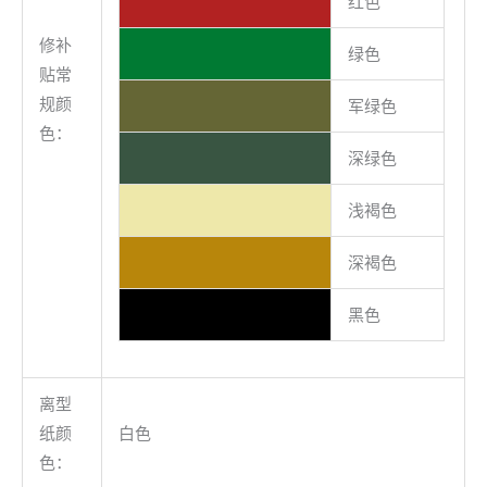
红色
修补
绿色
贴常
规颜
军绿色
色：
深绿色
浅褐色
深褐色
黑色
离型
纸颜
白色
色：