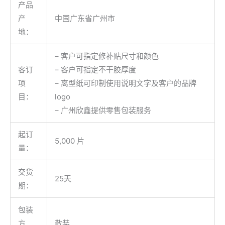
产品
产
中国广东省广州市
地：
– 客户可指定修补贴尺寸和颜色
客订
– 客户可指定不干胶厚度
项
– 离型纸可印制使用说明文字及客户的品牌
目：
logo
– 广州欣鑫提供零售包装服务
起订
5,000 片
量：
交货
25天
期：
包装
方
散装