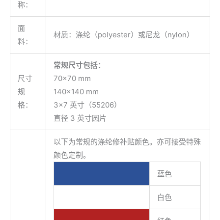
称：
面
材质：涤纶（polyester）或尼龙（nylon）
料：
常规尺寸包括：
尺寸
70×70 mm
规
140×140 mm
格：
3×7 英寸（55206）
直径 3 英寸圆片
以下为常规的涤纶修补贴颜色。亦可接受特殊
颜色定制。
蓝色
白色