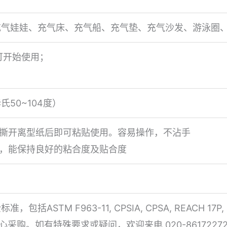
充气娃娃、充气床、充气船、充气垫、充气沙发、游泳圈
可开始使用；
氏50~104度）
，撕开离型纸后即可粘贴使用。容易操作，不沾手
强，能保持良好的粘合度及贴合度
ASTM F963-11, CPSIA, CPSA, REACH 17P, REA
安心采购。如有特殊要求或疑问，欢迎来电 020-8617227