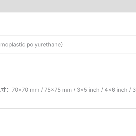
plastic polyurethane）
尺寸：
70×70 mm / 75×75 mm / 3×5 inch / 4×6 inch / 3