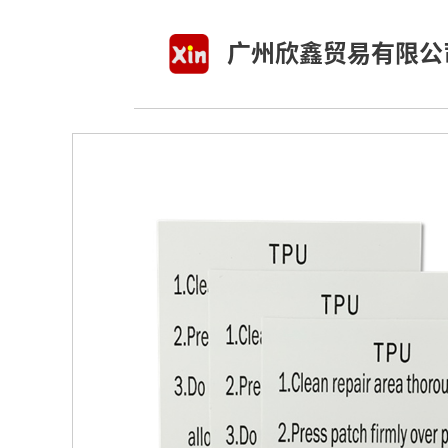
跳
至
广州欣鑫贸易有限公
内
容