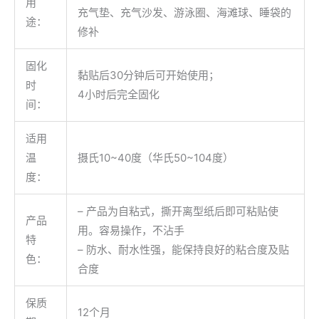
用
充气垫、充气沙发、游泳圈、海滩球、睡袋的
途：
修补
固化
黏贴后30分钟后可开始使用；
时
4小时后完全固化
间：
适用
温
摄氏10~40度（华氏50~104度）
度：
– 产品为自粘式，撕开离型纸后即可粘贴使
产品
用。容易操作，不沾手
特
– 防水、耐水性强，能保持良好的粘合度及贴
色：
合度
保质
12个月